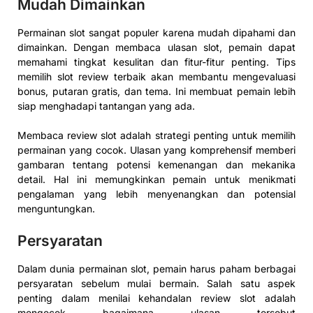
Mudah Dimainkan
Permainan slot sangat populer karena mudah dipahami dan
dimainkan. Dengan membaca ulasan slot, pemain dapat
memahami tingkat kesulitan dan fitur-fitur penting. Tips
memilih slot review terbaik akan membantu mengevaluasi
bonus, putaran gratis, dan tema. Ini membuat pemain lebih
siap menghadapi tantangan yang ada.
Membaca review slot adalah strategi penting untuk memilih
permainan yang cocok. Ulasan yang komprehensif memberi
gambaran tentang potensi kemenangan dan mekanika
detail. Hal ini memungkinkan pemain untuk menikmati
pengalaman yang lebih menyenangkan dan potensial
menguntungkan.
Persyaratan
Dalam dunia permainan slot, pemain harus paham berbagai
persyaratan sebelum mulai bermain. Salah satu aspek
penting dalam menilai kehandalan review slot adalah
mengecek bagaimana ulasan tersebut