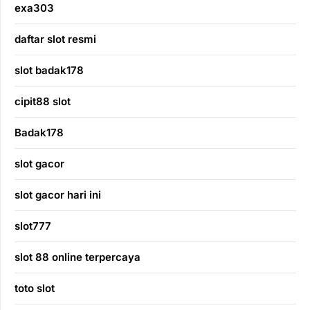
exa303
daftar slot resmi
slot badak178
cipit88 slot
Badak178
slot gacor
slot gacor hari ini
slot777
slot 88 online terpercaya
toto slot