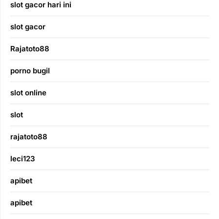
slot gacor hari ini
slot gacor
Rajatoto88
porno bugil
slot online
slot
rajatoto88
leci123
apibet
apibet