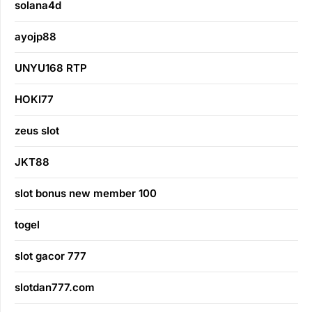
solana4d
ayojp88
UNYU168 RTP
HOKI77
zeus slot
JKT88
slot bonus new member 100
togel
slot gacor 777
slotdan777.com