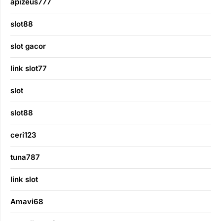
apizeus777
slot88
slot gacor
link slot77
slot
slot88
ceri123
tuna787
link slot
Amavi68