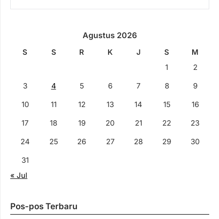
Agustus 2026
S
S
R
K
J
S
M
1
2
3
4
5
6
7
8
9
10
11
12
13
14
15
16
17
18
19
20
21
22
23
24
25
26
27
28
29
30
31
« Jul
Pos-pos Terbaru