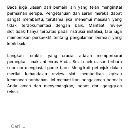
Baca juga ulasan dari pemain lain yang telah menginstal
permainan serupa. Pengetahuan dan saran mereka dapat
sangat membantu, terutama jika menemui masalah yang
tidak terdokumentasi dengan baik. Manfaat review
slot tidak hanya terbatas pada instruksi instalasi, tapi juga
memberikan perspektif tentang pengalaman bermain yang
lebih baik.
Langkah terakhir yang crucial adalah memperbarui
perangkat lunak anti-virus Anda. Selalu cek ulasan terbaru
sebelum menginstal game baru. Mengikuti petunjuk dalam
menilai kehandalan review slot memberikan lapisan
keamanan tambahan. Ini memastikan pengalaman bermain
Anda aman dan menyenangkan, bebas dari gangguan
teknis.
CARI
UNTUK: