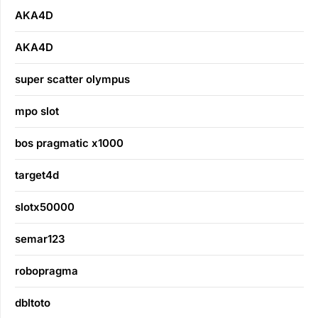
AKA4D
AKA4D
super scatter olympus
mpo slot
bos pragmatic x1000
target4d
slotx50000
semar123
robopragma
dbltoto