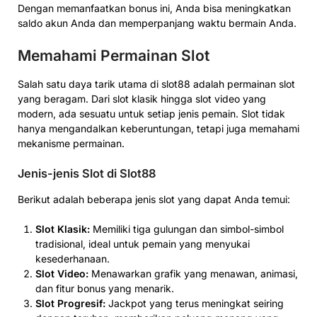
Dengan memanfaatkan bonus ini, Anda bisa meningkatkan
saldo akun Anda dan memperpanjang waktu bermain Anda.
Memahami Permainan Slot
Salah satu daya tarik utama di slot88 adalah permainan slot
yang beragam. Dari slot klasik hingga slot video yang
modern, ada sesuatu untuk setiap jenis pemain. Slot tidak
hanya mengandalkan keberuntungan, tetapi juga memahami
mekanisme permainan.
Jenis-jenis Slot di Slot88
Berikut adalah beberapa jenis slot yang dapat Anda temui:
Slot Klasik:
Memiliki tiga gulungan dan simbol-simbol
tradisional, ideal untuk pemain yang menyukai
kesederhanaan.
Slot Video:
Menawarkan grafik yang menawan, animasi,
dan fitur bonus yang menarik.
Slot Progresif:
Jackpot yang terus meningkat seiring