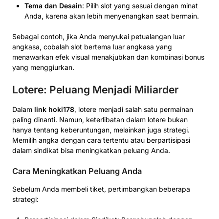
Tema dan Desain
: Pilih slot yang sesuai dengan minat
Anda, karena akan lebih menyenangkan saat bermain.
Sebagai contoh, jika Anda menyukai petualangan luar
angkasa, cobalah slot bertema luar angkasa yang
menawarkan efek visual menakjubkan dan kombinasi bonus
yang menggiurkan.
Lotere: Peluang Menjadi Miliarder
Dalam
link hoki178
, lotere menjadi salah satu permainan
paling dinanti. Namun, keterlibatan dalam lotere bukan
hanya tentang keberuntungan, melainkan juga strategi.
Memilih angka dengan cara tertentu atau berpartisipasi
dalam sindikat bisa meningkatkan peluang Anda.
Cara Meningkatkan Peluang Anda
Sebelum Anda membeli tiket, pertimbangkan beberapa
strategi: