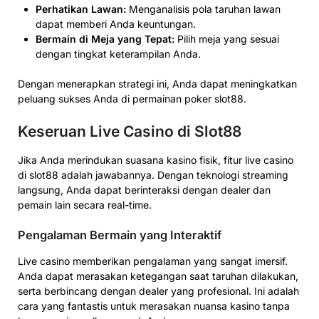
Perhatikan Lawan:
Menganalisis pola taruhan lawan
dapat memberi Anda keuntungan.
Bermain di Meja yang Tepat:
Pilih meja yang sesuai
dengan tingkat keterampilan Anda.
Dengan menerapkan strategi ini, Anda dapat meningkatkan
peluang sukses Anda di permainan poker slot88.
Keseruan Live Casino di Slot88
Jika Anda merindukan suasana kasino fisik, fitur live casino
di slot88 adalah jawabannya. Dengan teknologi streaming
langsung, Anda dapat berinteraksi dengan dealer dan
pemain lain secara real-time.
Pengalaman Bermain yang Interaktif
Live casino memberikan pengalaman yang sangat imersif.
Anda dapat merasakan ketegangan saat taruhan dilakukan,
serta berbincang dengan dealer yang profesional. Ini adalah
cara yang fantastis untuk merasakan nuansa kasino tanpa