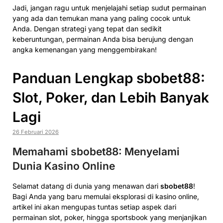
Jadi, jangan ragu untuk menjelajahi setiap sudut permainan
yang ada dan temukan mana yang paling cocok untuk
Anda. Dengan strategi yang tepat dan sedikit
keberuntungan, permainan Anda bisa berujung dengan
angka kemenangan yang menggembirakan!
Panduan Lengkap sbobet88:
Slot, Poker, dan Lebih Banyak
Lagi
26 Februari 2026
Memahami sbobet88: Menyelami
Dunia Kasino Online
Selamat datang di dunia yang menawan dari
sbobet88
!
Bagi Anda yang baru memulai eksplorasi di kasino online,
artikel ini akan mengupas tuntas setiap aspek dari
permainan slot, poker, hingga sportsbook yang menjanjikan