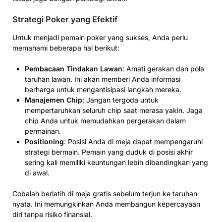
Strategi Poker yang Efektif
Untuk menjadi pemain poker yang sukses, Anda perlu
memahami beberapa hal berikut:
Pembacaan Tindakan Lawan
: Amati gerakan dan pola
taruhan lawan. Ini akan memberi Anda informasi
berharga untuk mengantisipasi langkah mereka.
Manajemen Chip
: Jangan tergoda untuk
mempertaruhkan seluruh chip saat merasa yakin. Jaga
chip Anda untuk memudahkan pergerakan dalam
permainan.
Positioning
: Posisi Anda di meja dapat mempengaruhi
strategi bermain. Pemain yang duduk di posisi akhir
sering kali memiliki keuntungan lebih dibandingkan yang
di awal.
Cobalah berlatih di meja gratis sebelum terjun ke taruhan
nyata. Ini memungkinkan Anda membangun kepercayaan
diri tanpa risiko finansial.