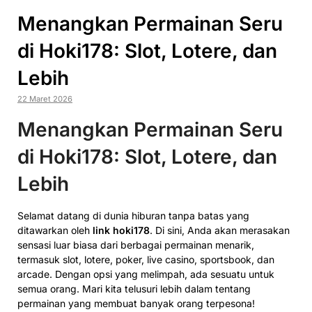
Menangkan Permainan Seru
di Hoki178: Slot, Lotere, dan
Lebih
22 Maret 2026
Menangkan Permainan Seru
di Hoki178: Slot, Lotere, dan
Lebih
Selamat datang di dunia hiburan tanpa batas yang
ditawarkan oleh
link hoki178
. Di sini, Anda akan merasakan
sensasi luar biasa dari berbagai permainan menarik,
termasuk slot, lotere, poker, live casino, sportsbook, dan
arcade. Dengan opsi yang melimpah, ada sesuatu untuk
semua orang. Mari kita telusuri lebih dalam tentang
permainan yang membuat banyak orang terpesona!