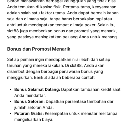
Slot88 menawarkan berbagai keunggulan yang tidak bisa
Anda temukan di kasino fisik. Pertama-tama, kenyamanan
adalah salah satu faktor utama. Anda dapat bermain kapan
saja dan di mana saja, tanpa harus berpakaian rapi atau
antri untuk mendapatkan tempat di meja poker. Selain itu,
slot88 juga memberikan bonus dan promosi yang menarik,
yang pastinya meningkatkan peluang Anda untuk menang.
Bonus dan Promosi Menarik
Setiap pemain ingin mendapatkan nilai lebih dari setiap
taruhan yang mereka lakukan. Di slot88, Anda akan
disambut dengan berbagai penawaran bonus yang
menggiurkan. Berikut adalah beberapa contoh:
Bonus Selamat Datang:
Dapatkan tambahan kredit saat
Anda mendaftar.
Bonus Setoran:
Dapatkan persentase tambahan dari
jumlah setoran Anda.
Putaran Gratis:
Kesempatan untuk memutar reel tanpa
mengeluarkan biaya.