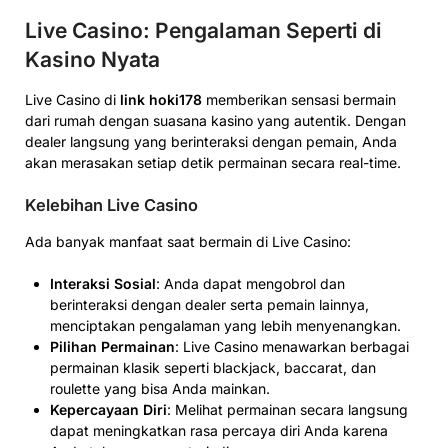
Live Casino: Pengalaman Seperti di
Kasino Nyata
Live Casino di
link hoki178
memberikan sensasi bermain
dari rumah dengan suasana kasino yang autentik. Dengan
dealer langsung yang berinteraksi dengan pemain, Anda
akan merasakan setiap detik permainan secara real-time.
Kelebihan Live Casino
Ada banyak manfaat saat bermain di Live Casino:
Interaksi Sosial
: Anda dapat mengobrol dan
berinteraksi dengan dealer serta pemain lainnya,
menciptakan pengalaman yang lebih menyenangkan.
Pilihan Permainan
: Live Casino menawarkan berbagai
permainan klasik seperti blackjack, baccarat, dan
roulette yang bisa Anda mainkan.
Kepercayaan Diri
: Melihat permainan secara langsung
dapat meningkatkan rasa percaya diri Anda karena