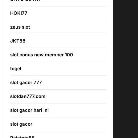
HOKI77
zeus slot
JKT88
slot bonus new member 100
togel
slot gacor 777
slotdan777.com
slot gacor hari ini
slot gacor
Rajatoto88