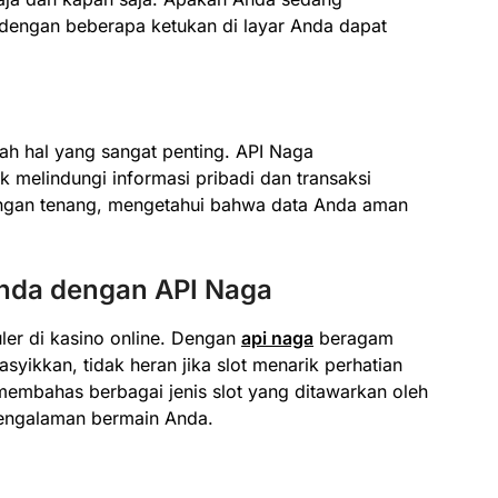
 dengan beberapa ketukan di layar Anda dapat
ah hal yang sangat penting. API Naga
k melindungi informasi pribadi dan transaksi
dengan tenang, mengetahui bahwa data Anda aman
nda dengan API Naga
ler di kasino online. Dengan
api naga
beragam
syikkan, tidak heran jika slot menarik perhatian
membahas berbagai jenis slot yang ditawarkan oleh
pengalaman bermain Anda.