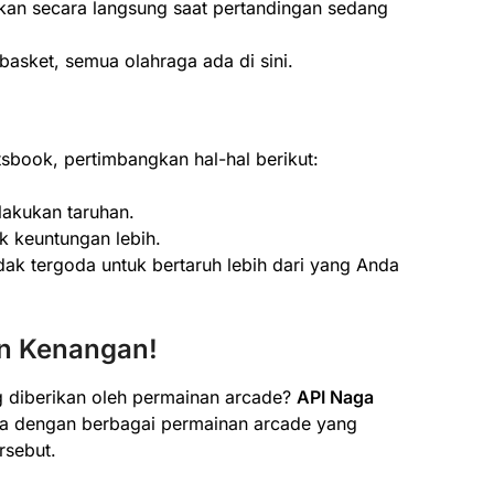
ukan secara langsung saat pertandingan sedang
basket, semua olahraga ada di sini.
book, pertimbangkan hal-hal berikut:
elakukan taruhan.
k keuntungan lebih.
dak tergoda untuk bertaruh lebih dari yang Anda
an Kenangan!
 diberikan oleh permainan arcade?
API Naga
a dengan berbagai permainan arcade yang
rsebut.