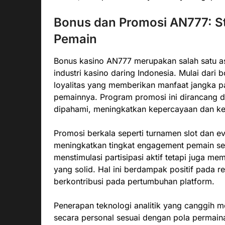
Bonus dan Promosi AN777: St
Pemain
Bonus kasino AN777 merupakan salah satu 
industri kasino daring Indonesia. Mulai dar
loyalitas yang memberikan manfaat jangka p
pemainnya. Program promosi ini dirancang d
dipahami, meningkatkan kepercayaan dan k
Promosi berkala seperti turnamen slot dan e
meningkatkan tingkat engagement pemain secar
menstimulasi partisipasi aktif tetapi juga
yang solid. Hal ini berdampak positif pada r
berkontribusi pada pertumbuhan platform.
Penerapan teknologi analitik yang canggih
secara personal sesuai dengan pola permain