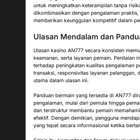
untuk meningkatkan keterampilan tanpa risi
dikombinasikan dengan pengalaman praktis
memberikan keunggulan kompetitif dalam pe
Ulasan Mendalam dan Pandu
Ulasan kasino AN777 secara konsisten memua
keamanan, serta layanan pemain. Penilaian 
terhadap peningkatan kualitas pengalaman p
transaksi, responsivitas layanan pelanggan, 
utama dalam ulasan ini.
Panduan bermain yang tersedia di AN777 dir
pengalaman, mulai dari pemula hingga pemai
dan terstruktur membantu pemain memahami a
efektif. Dengan demikian, pengguna mendap
yang tepat secara informasional ketika berta