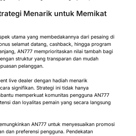
rategi Menarik untuk Memikat
aspek utama yang membedakannya dari pesaing di
i bonus selamat datang, cashback, hingga program
anjang, AN777 memprioritaskan nilai tambah bagi
engan struktur yang transparan dan mudah
epuasan pelanggan.
vent live dealer dengan hadiah menarik
a signifikan. Strategi ini tidak hanya
 membantu memperkuat komunitas pengguna AN777
etensi dan loyalitas pemain yang secara langsung
 memungkinkan AN777 untuk menyesuaikan promosi
an dan preferensi pengguna. Pendekatan