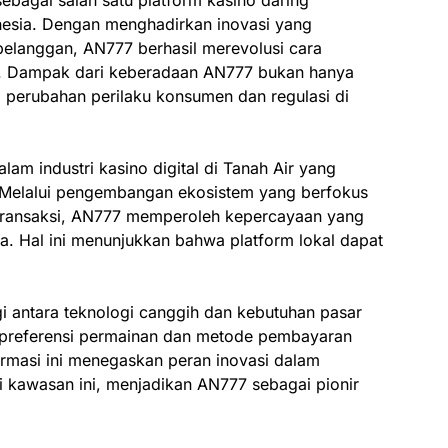
ebagai salah satu platform kasino daring
nesia. Dengan menghadirkan inovasi yang
 pelanggan, AN777 berhasil merevolusi cara
g. Dampak dari keberadaan AN777 bukan hanya
da perubahan perilaku konsumen dan regulasi di
am industri kasino digital di Tanah Air yang
. Melalui pengembangan ekosistem yang berfokus
ransaksi, AN777 memperoleh kepercayaan yang
sia. Hal ini menunjukkan bahwa platform lokal dapat
gi antara teknologi canggih dan kebutuhan pasar
p preferensi permainan dan metode pembayaran
ormasi ini menegaskan peran inovasi dalam
i kawasan ini, menjadikan AN777 sebagai pionir