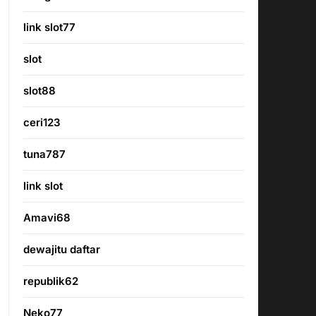
link slot77
slot
slot88
ceri123
tuna787
link slot
Amavi68
dewajitu daftar
republik62
Neko77