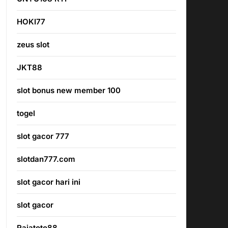
HOKI77
zeus slot
JKT88
slot bonus new member 100
togel
slot gacor 777
slotdan777.com
slot gacor hari ini
slot gacor
Rajatoto88