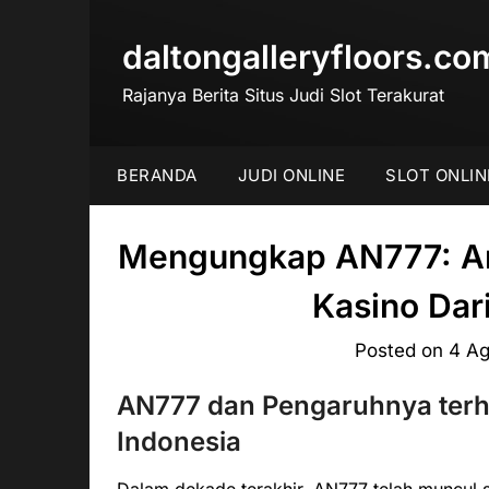
Skip
to
daltongalleryfloors.co
content
Rajanya Berita Situs Judi Slot Terakurat
BERANDA
JUDI ONLINE
SLOT ONLIN
Mengungkap AN777: An
Kasino Dar
Posted on
4 Ag
AN777 dan Pengaruhnya terh
Indonesia