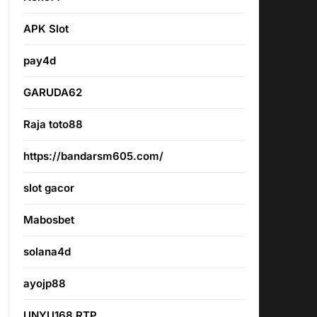
APK Slot
pay4d
GARUDA62
Raja toto88
https://bandarsm605.com/
slot gacor
Mabosbet
solana4d
ayojp88
UNYU168 RTP