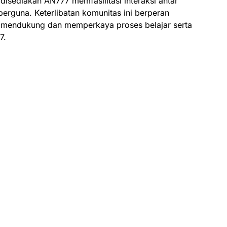
 disediakan AN777 memfasilitasi interaksi antar
erguna. Keterlibatan komunitas ini berperan
 mendukung dan memperkaya proses belajar serta
7.