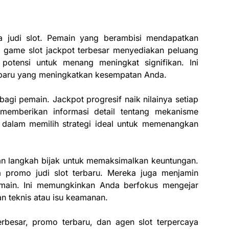
 judi slot. Pemain yang berambisi mendapatkan
ame slot jackpot terbesar menyediakan peluang
 potensi untuk menang meningkat signifikan. Ini
erbaru yang meningkatkan kesempatan Anda.
bagi pemain. Jackpot progresif naik nilainya setiap
k memberikan informasi detail tentang mekanisme
 dalam memilih strategi ideal untuk memenangkan
an langkah bijak untuk memaksimalkan keuntungan.
promo judi slot terbaru. Mereka juga menjamin
ain. Ini memungkinkan Anda berfokus mengejar
n teknis atau isu keamanan.
erbesar, promo terbaru, dan agen slot terpercaya