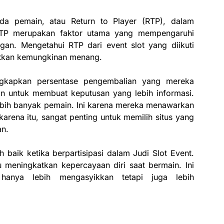
da pemain, atau Return to Player (RTP), dalam
 RTP merupakan faktor utama yang mempengaruhi
n. Mengetahui RTP dari event slot yang diikuti
katkan kemungkinan menang.
ungkapkan persentase pengembalian yang mereka
n untuk membuat keputusan yang lebih informasi.
ebih banyak pemain. Ini karena mereka menawarkan
rena itu, sangat penting untuk memilih situs yang
an.
aik ketika berpartisipasi dalam Judi Slot Event.
meningkatkan kepercayaan diri saat bermain. Ini
hanya lebih mengasyikkan tetapi juga lebih