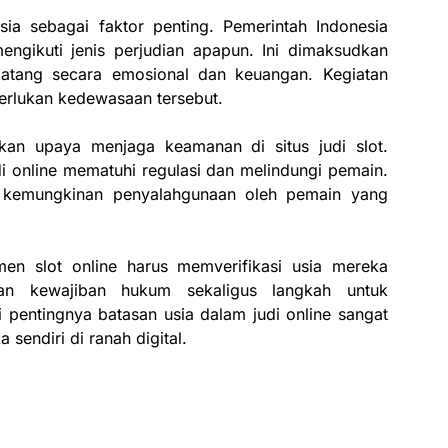
ia sebagai faktor penting. Pemerintah Indonesia
ngikuti jenis perjudian apapun. Ini dimaksudkan
atang secara emosional dan keuangan. Kegiatan
merlukan kedewasaan tersebut.
kan upaya menjaga keamanan di situs judi slot.
udi online mematuhi regulasi dan melindungi pemain.
sir kemungkinan penyalahgunaan oleh pemain yang
men slot online harus memverifikasi usia mereka
kan kewajiban hukum sekaligus langkah untuk
pentingnya batasan usia dalam judi online sangat
endiri di ranah digital.