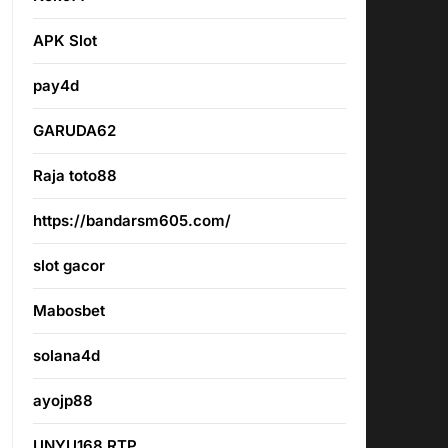
APK Slot
pay4d
GARUDA62
Raja toto88
https://bandarsm605.com/
slot gacor
Mabosbet
solana4d
ayojp88
UNYU168 RTP