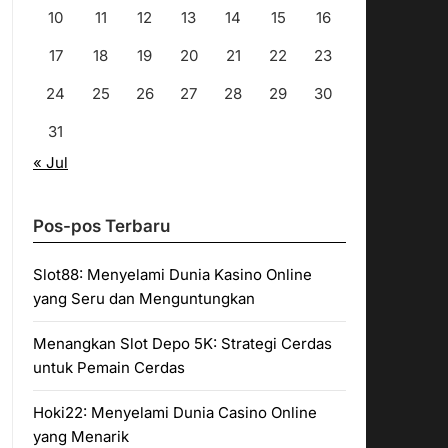
10
11
12
13
14
15
16
17
18
19
20
21
22
23
24
25
26
27
28
29
30
31
« Jul
Pos-pos Terbaru
Slot88: Menyelami Dunia Kasino Online
yang Seru dan Menguntungkan
Menangkan Slot Depo 5K: Strategi Cerdas
untuk Pemain Cerdas
Hoki22: Menyelami Dunia Casino Online
yang Menarik