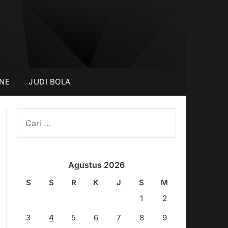
INE
JUDI BOLA
CARI
UNTUK:
Agustus 2026
S
S
R
K
J
S
M
1
2
3
4
5
6
7
8
9