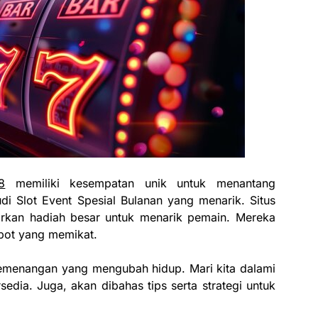
8
memiliki kesempatan unik untuk menantang
udi Slot Event Spesial Bulanan yang menarik. Situs
warkan hadiah besar untuk menarik pemain. Mereka
pot yang memikat.
kemenangan yang mengubah hidup. Mari kita dalami
sedia. Juga, akan dibahas tips serta strategi untuk