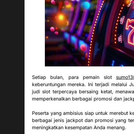
Setiap bulan, para pemain slot
sumo13
keberuntungan mereka. Ini terjadi melalui J
judi slot terpercaya bersaing ketat, mena
memperkenalkan berbagai promosi dan jack
Peserta yang ambisius siap untuk merebut 
berbagai jenis jackpot dan promosi yang ter
meningkatkan kesempatan Anda menang.