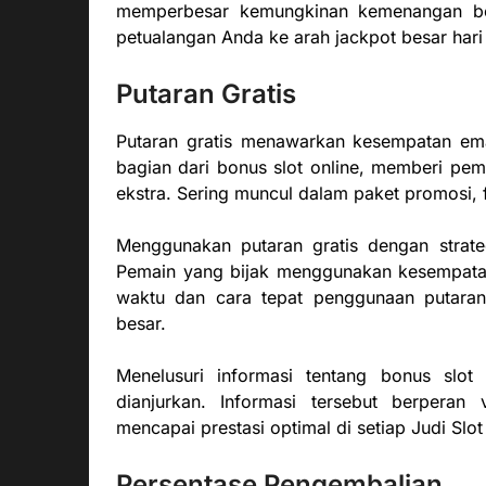
memperbesar kemungkinan kemenangan besa
petualangan Anda ke arah jackpot besar hari 
Putaran Gratis
Putaran gratis menawarkan kesempatan emas
bagian dari bonus slot online, memberi p
ekstra. Sering muncul dalam paket promosi, 
Menggunakan putaran gratis dengan strateg
Pemain yang bijak menggunakan kesempat
waktu dan cara tepat penggunaan putara
besar.
Menelusuri informasi tentang bonus slot
dianjurkan. Informasi tersebut berperan
mencapai prestasi optimal di setiap Judi Slot
Persentase Pengembalian