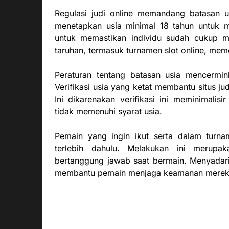
Regulasi judi online memandang batasan us
menetapkan usia minimal 18 tahun untuk me
untuk memastikan individu sudah cukup m
taruhan, termasuk turnamen slot online, me
Peraturan tentang batasan usia mencermin
Verifikasi usia yang ketat membantu situs j
Ini dikarenakan verifikasi ini meminimali
tidak memenuhi syarat usia.
Pemain yang ingin ikut serta dalam turna
terlebih dahulu. Melakukan ini merupa
bertanggung jawab saat bermain. Menyadari 
membantu pemain menjaga keamanan mereka s