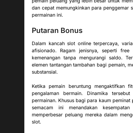
pemain peluang yang lebih besar untuk mem
dan cepat memungkinkan para penggemar se
permainan ini.
Putaran Bonus
Dalam kancah slot online terpercaya, vari
afisionado. Ragam jenisnya, seperti fre
kemenangan tanpa mengurangi saldo. Te
elemen tantangan tambahan bagi pemain, me
substansial.
Ketika pemain beruntung mengaktifkan fi
pengalaman bermain. Dinamika tersebut
permainan. Khusus bagi para kaum peminat p
semacam ini menandakan kesempatan b
memperbesar peluang mereka dalam menge
slot.