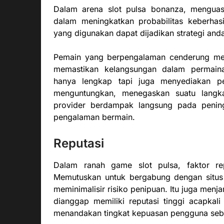
Dalam arena slot pulsa bonanza, menguas
dalam meningkatkan probabilitas keberhas
yang digunakan dapat dijadikan strategi anda
Pemain yang berpengalaman cenderung men
memastikan kelangsungan dalam permaina
hanya lengkap tapi juga menyediakan p
menguntungkan, menegaskan suatu langka
provider berdampak langsung pada penin
pengalaman bermain.
Reputasi
Dalam ranah game slot pulsa, faktor re
Memutuskan untuk bergabung dengan situs sl
meminimalisir risiko penipuan. Itu juga men
dianggap memiliki reputasi tinggi acapkali
menandakan tingkat kepuasan pengguna seb