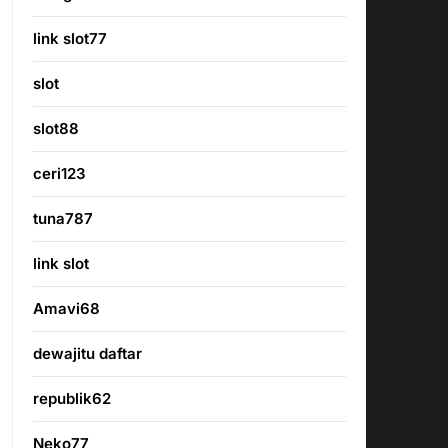
link slot77
slot
slot88
ceri123
tuna787
link slot
Amavi68
dewajitu daftar
republik62
Neko77