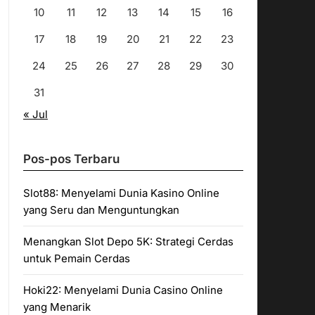
10
11
12
13
14
15
16
17
18
19
20
21
22
23
24
25
26
27
28
29
30
31
« Jul
Pos-pos Terbaru
Slot88: Menyelami Dunia Kasino Online
yang Seru dan Menguntungkan
Menangkan Slot Depo 5K: Strategi Cerdas
untuk Pemain Cerdas
Hoki22: Menyelami Dunia Casino Online
yang Menarik