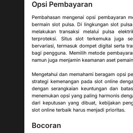
Opsi Pembayaran
Pembahasan mengenai opsi pembayaran menj
bermain slot pulsa. Di lingkungan slot pul
melakukan transaksi melalui pulsa elektr
terproteksi. Situs slot terkemuka juga
bervariasi, termasuk dompet digital serta t
bagi pengguna. Memilih metode pembayara
namun juga menjamin keamanan aset pemain
Mengetahui dan memahami beragam opsi pe
strategi kemenangan pada slot online dengan
dengan serangkaian keuntungan dan batasan
menemukan opsi yang paling harmonis dengan
dari keputusan yang dibuat, kebijakan pe
slot online terbaik harus menjadi prioritas.
Bocoran