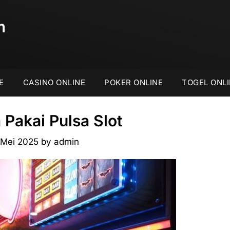
m
E
CASINO ONLINE
POKER ONLINE
TOGEL ONL
 Pakai Pulsa Slot
 Mei 2025
by
admin