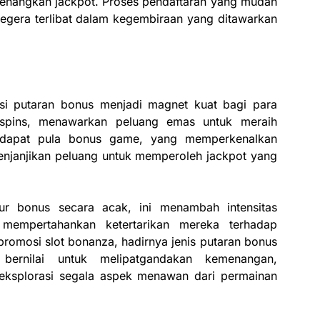
enangkan jackpot. Proses pendaftaran yang mudah
gera terlibat dalam kegembiraan yang ditawarkan
asi putaran bonus menjadi magnet kuat bagi para
e spins, menawarkan peluang emas untuk meraih
rdapat pula bonus game, yang memperkenalkan
njanjikan peluang untuk memperoleh jackpot yang
tur bonus secara acak, ini menambah intensitas
 mempertahankan ketertarikan mereka terhadap
romosi slot bonanza, hadirnya jenis putaran bonus
ernilai untuk melipatgandakan kemenangan,
ksplorasi segala aspek menawan dari permainan