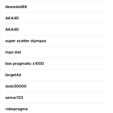
dewaslot88
AKA4D
AKA4D
super scatter olympus
mpo slot
bos pragmatic x1000
target4d
slotx50000
semar123
robopragma