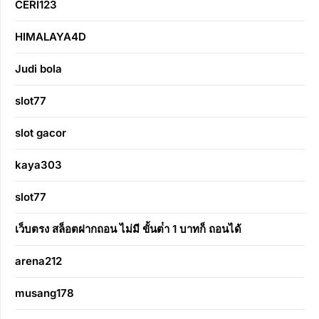
CERI123
HIMALAYA4D
Judi bola
slot77
slot gacor
kaya303
slot77
เว็บตรง สล็อตฝากถอน ไม่มี ขั้นต่ํา 1 บาทก็ ถอนได้
arena212
musang178