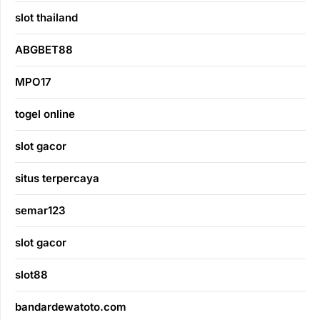
slot thailand
ABGBET88
MPO17
togel online
slot gacor
situs terpercaya
semar123
slot gacor
slot88
bandardewatoto.com