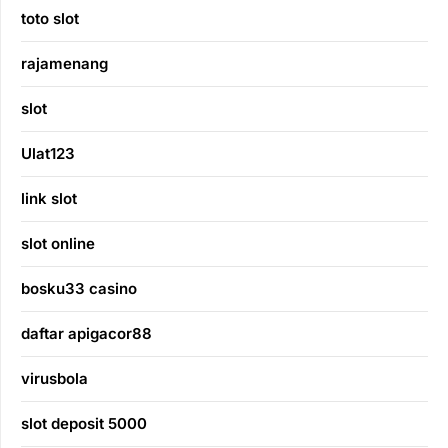
toto slot
rajamenang
slot
Ulat123
link slot
slot online
bosku33 casino
daftar apigacor88
virusbola
slot deposit 5000