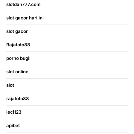
slotdan777.com
slot gacor hari ini
slot gacor
Rajatoto88
porno bugil
slot online
slot
rajatoto88
leci123
apibet